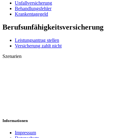
Unfallversicherung
Behandlungsfehler
Krankentagegeld
Berufsunfähigkeitsversicherung
Leistungsantrag stellen
Versicherung zahlt nicht
Szenarien
Leistungsantrag abgelehnt
Anfechtung/Kündigung erhalten
Psychische Erkrankungen
Vorvertragliche Anzeigepflicht verletzt
50 Prozent BU abgelehnt
Informationen
Impressum