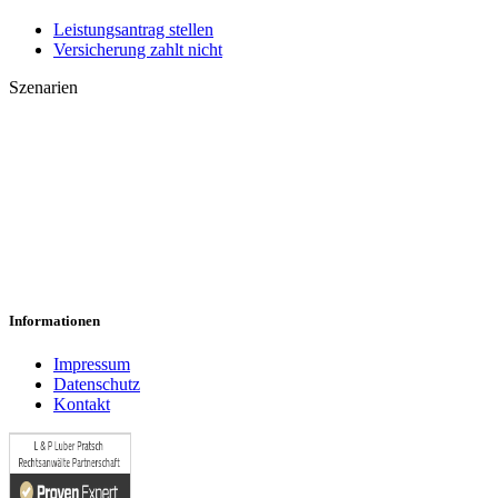
Leistungsantrag stellen
Versicherung zahlt nicht
Szenarien
Leistungsantrag abgelehnt
Anfechtung/Kündigung erhalten
Psychische Erkrankungen
Vorvertragliche Anzeigepflicht verletzt
50 Prozent BU abgelehnt
Informationen
Impressum
Datenschutz
Kontakt