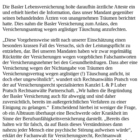
Die Basler Lebensversicherung holte daraufhin ärztliche Atteste ein
und erhielt hierbei die Information, dass unser Mandant gegenüber
seinen behandelnden Ärzten von unangenehmen Träumen berichtet
hatte. Dies nahm die Basler Versicherung zum Anlass, den
Versicherungsantrag wegen arglistiger Täuschung anzufechten.
„Diese Vorgehensweise stellt nach unserer Einschätzung einen
besonders krassen Fall des Versuchs, sich der Leistungspflicht zu
entziehen, dar. Bei unseren Mandaten haben wir zwar regelmäßig
Rücktritte der Versicherungen wegen vorgeblichen Falschantworten
der Versicherungsnehmer bei den Gesundheitsfragen. Dass aber eine
Versicherung wegen der Nichtangabe von Träumen den
Versicherungsvertrag wegen arglistiger (!) Täuschung anficht, ist
doch eher ungewöhnlich“, wundert sich Rechtsanwältin Pratsch von
der auf Versicherungsrecht spezialisierten Kanzlei L & P Luber
Pratsch Rechtsanwälte Partnerschaft. „Wir halten die Begründung
der Basler Versicherung auch für abwegig und sind daher
zuversichtlich, bereits im außergerichtlichen Verfahren zu einer
Einigung zu gelangen.“ Entscheidend hierbei ist weniger die Frage,
ob ein Albtraum überhaupt eine Beschwerde oder Krankheit im
Sinne der Berufsunfähigkeitsversicherung darstellt. „Bereits dies
halten wir für falsch, da auf Basis dieses Verständnisses dann
nahezu jeder Mensch eine psychische Störung aufweisen würde“,
erklärt der Fachanwalt für Versicherungsrecht, Rechtsanwalt