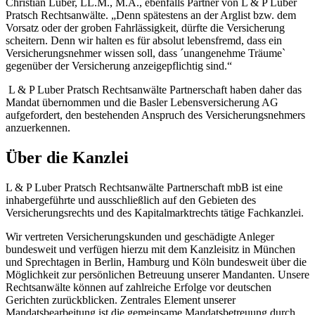
Christian Luber, LL.M., M.A., ebenfalls Partner von L & P Luber
Pratsch Rechtsanwälte. „Denn spätestens an der Arglist bzw. dem
Vorsatz oder der groben Fahrlässigkeit, dürfte die Versicherung
scheitern. Denn wir halten es für absolut lebensfremd, dass ein
Versicherungsnehmer wissen soll, dass ´unangenehme Träume`
gegenüber der Versicherung anzeigepflichtig sind.“
L & P Luber Pratsch Rechtsanwälte Partnerschaft haben daher das
Mandat übernommen und die Basler Lebensversicherung AG
aufgefordert, den bestehenden Anspruch des Versicherungsnehmers
anzuerkennen.
Über die Kanzlei
L & P Luber Pratsch Rechtsanwälte Partnerschaft mbB ist eine
inhabergeführte und ausschließlich auf den Gebieten des
Versicherungsrechts und des Kapitalmarktrechts tätige Fachkanzlei.
Wir vertreten Versicherungskunden und geschädigte Anleger
bundesweit und verfügen hierzu mit dem Kanzleisitz in München
und Sprechtagen in Berlin, Hamburg und Köln bundesweit über die
Möglichkeit zur persönlichen Betreuung unserer Mandanten. Unsere
Rechtsanwälte können auf zahlreiche Erfolge vor deutschen
Gerichten zurückblicken. Zentrales Element unserer
Mandatsbearbeitung ist die gemeinsame Mandatsbetreuung durch