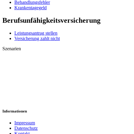
Behandlungsfehler
Krankentagegeld
Berufsunfähigkeitsversicherung
Leistungsantrag stellen
Versicherung zahlt nicht
Szenarien
Leistungsantrag abgelehnt
Anfechtung/Kündigung erhalten
Psychische Erkrankungen
Vorvertragliche Anzeigepflicht verletzt
50 Prozent BU abgelehnt
Informationen
Impressum
Datenschutz
Kontakt