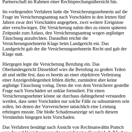
Partnerschaft im Rahmen einer Rechtsprechungsübersicht hin.
Im vorliegenden Verfahren hatte die Versicherungsnehmerin auf die
Frage im Versicherungsantrag nach Vorschäden in den letzten fünf
Jahren zwar drei Vorschäden angegeben, zwei weitere Ereignisse
aber verschwiegen. Die Versicherung nahm dies zu einem späteren
Zeitpunkt zum Anlass, den Versicherungsantrag wegen arglistiger
Täuschung anzufechten. Daraufhin reichte die
Versicherungsnehmerin Klage beim Landgericht ein. Das
Landgericht gab der die Versicherungsnehmerin Recht und gab der
Klage statt.
Hiergegen legte die Versicherung Berufung ein. Das
Oberlandesgericht Düsseldorf wies die Berufung zu großen Teilen
ab und stellte fest, dass es bereits an einer objektiven Verletzung
einer Anzeigeobliegenheit fehlen dürfte, zumindest aber keine
arglistige Täuschung vorlag. Denn die von dem Versicherer gestellte
Frage nach Vorschäden sei unklar formuliert. Für einen
Versicherungsnehmer könne sie durchaus dahingehend verstanden
werden, dass unter Vorschäden nur solche Fälle zu subsumieren sein
sollen, bei denen der Vorversicherer tatsächlich eine Leistung
erbringen musste. Die bloße Schadensanzeige sei nach diesem
Verständnis hingegen kein Vorschaden.
Das Verfahren bestätigt nach Ansicht von Rechtsanwältin Pratsch