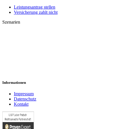
Leistungsantrag stellen
Versicherung zahlt nicht
Szenarien
Leistungsantrag abgelehnt
Anfechtung/Kündigung erhalten
Psychische Erkrankungen
Vorvertragliche Anzeigepflicht verletzt
50 Prozent BU abgelehnt
Informationen
Impressum
Datenschutz
Kontakt