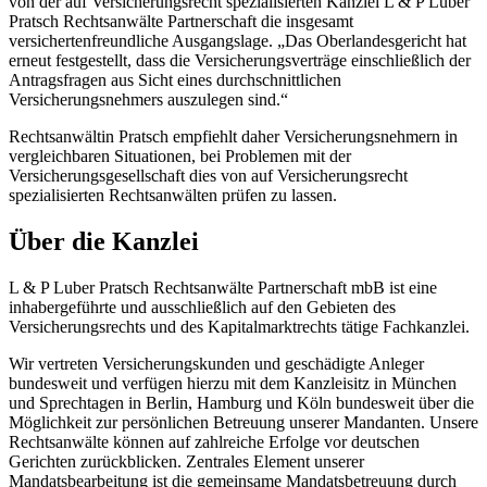
von der auf Versicherungsrecht spezialisierten Kanzlei L & P Luber
Pratsch Rechtsanwälte Partnerschaft die insgesamt
versichertenfreundliche Ausgangslage. „Das Oberlandesgericht hat
erneut festgestellt, dass die Versicherungsverträge einschließlich der
Antragsfragen aus Sicht eines durchschnittlichen
Versicherungsnehmers auszulegen sind.“
Rechtsanwältin Pratsch empfiehlt daher Versicherungsnehmern in
vergleichbaren Situationen, bei Problemen mit der
Versicherungsgesellschaft dies von auf Versicherungsrecht
spezialisierten Rechtsanwälten prüfen zu lassen.
Über die Kanzlei
L & P Luber Pratsch Rechtsanwälte Partnerschaft mbB ist eine
inhabergeführte und ausschließlich auf den Gebieten des
Versicherungsrechts und des Kapitalmarktrechts tätige Fachkanzlei.
Wir vertreten Versicherungskunden und geschädigte Anleger
bundesweit und verfügen hierzu mit dem Kanzleisitz in München
und Sprechtagen in Berlin, Hamburg und Köln bundesweit über die
Möglichkeit zur persönlichen Betreuung unserer Mandanten. Unsere
Rechtsanwälte können auf zahlreiche Erfolge vor deutschen
Gerichten zurückblicken. Zentrales Element unserer
Mandatsbearbeitung ist die gemeinsame Mandatsbetreuung durch