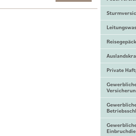
Sturmversi
Leitungswa
Reisegepäck
Auslandskr
Private Haf
Gewerbliche
Versicheru
Gewerblich
Betriebssch
Gewerblich
Einbruchdie