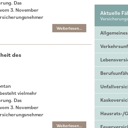
erung. Das
 vom 3. November
Aktuelle Fäl
 Versicherungsnehmer
Versicherung
Weiterlesen...
Allgemeines
Verkehrsunf
heit des
Lebensvers
Berufsunfäh
ontan
Unfallversi
besteht vielmehr
Kaskoversi
erung. Das
 vom 3. November
Hausrats-/
 Versicherungsnehmer
Weiterlesen...
Feuerversi