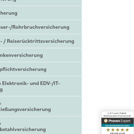
cherung
sser-/Rohrbruchversicherung
- / Reiserücktrittsversicherung
ankenversicherung
tpflichtversicherung
 Elektronik- und EDV-/IT-
ng
e
ließungsversicherung
e
bstahlversicherung