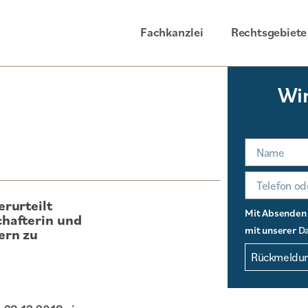
Fachkanzlei
Rechtsgebiete
Wir
Name
rurteilt
Mit Absenden I
hafterin und
mit unserer
Da
ern zu
Rückmeldun