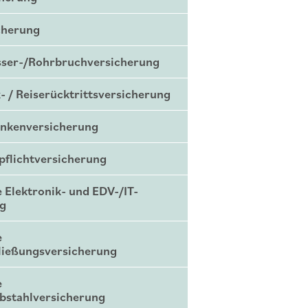
cherung
sser-/Rohrbruchversicherung
- / Reiserücktrittsversicherung
ankenversicherung
tpflichtversicherung
 Elektronik- und EDV-/IT-
ng
e
ließungsversicherung
e
bstahlversicherung