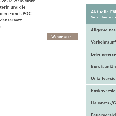
m 28.12.2018 einen
terin und die
Aktuelle Fäl
i dem Fonds POC
Versicherung
adensersatz
e
Allgemeines
Weiterlesen...
Verkehrsunf
Lebensvers
Berufsunfäh
Unfallversi
Kaskoversi
Hausrats-/
Feuerversi