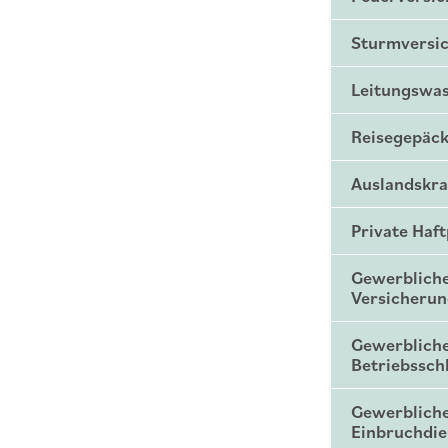
Sturmversi
Leitungswa
Reisegepäck
Auslandskr
Private Haf
Gewerbliche
Versicheru
Gewerblich
Betriebssch
Gewerblich
Einbruchdie